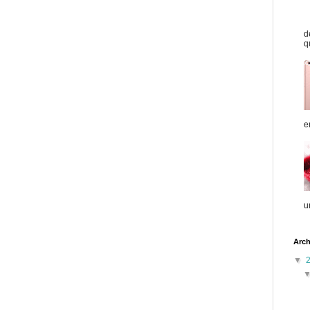
d
q
e
u
Arch
▼