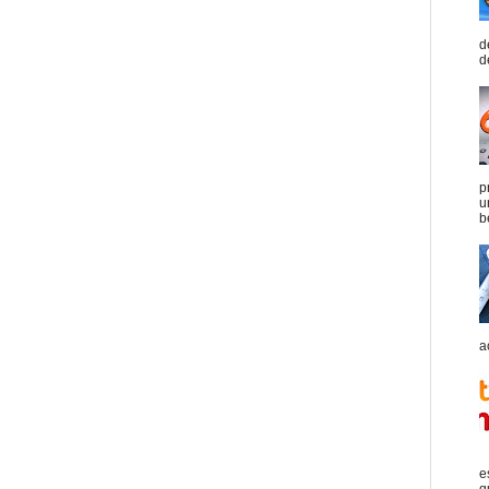
d
d
p
u
b
a
e