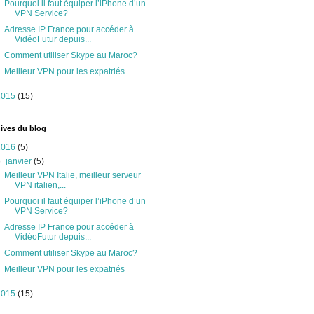
Pourquoi il faut équiper l’iPhone d’un
VPN Service?
Adresse IP France pour accéder à
VidéoFutur depuis...
Comment utiliser Skype au Maroc?
Meilleur VPN pour les expatriés
2015
(15)
ives du blog
2016
(5)
▼
janvier
(5)
Meilleur VPN Italie, meilleur serveur
VPN italien,...
Pourquoi il faut équiper l’iPhone d’un
VPN Service?
Adresse IP France pour accéder à
VidéoFutur depuis...
Comment utiliser Skype au Maroc?
Meilleur VPN pour les expatriés
2015
(15)