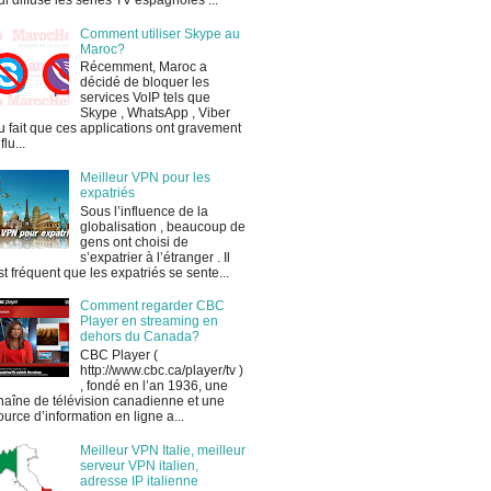
ui diffuse les séries TV espagnoles ...
Comment utiliser Skype au
Maroc?
Récemment, Maroc a
décidé de bloquer les
services VoIP tels que
Skype , WhatsApp , Viber
u fait que ces applications ont gravement
flu...
Meilleur VPN pour les
expatriés
Sous l’influence de la
globalisation , beaucoup de
gens ont choisi de
s’expatrier à l’étranger . Il
st fréquent que les expatriés se sente...
Comment regarder CBC
Player en streaming en
dehors du Canada?
CBC Player (
http://www.cbc.ca/player/tv )
, fondé en l’an 1936, une
haîne de télévision canadienne et une
ource d’information en ligne a...
Meilleur VPN Italie, meilleur
serveur VPN italien,
adresse IP italienne