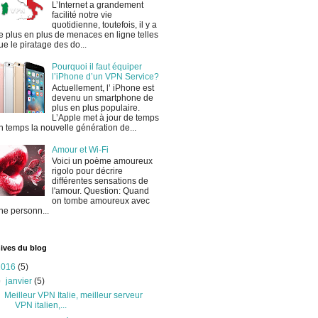
L’Internet a grandement
facilité notre vie
quotidienne, toutefois, il y a
e plus en plus de menaces en ligne telles
ue le piratage des do...
Pourquoi il faut équiper
l’iPhone d’un VPN Service?
Actuellement, l’ iPhone est
devenu un smartphone de
plus en plus populaire.
L’Apple met à jour de temps
n temps la nouvelle génération de...
Amour et Wi-Fi
Voici un poème amoureux
rigolo pour décrire
différentes sensations de
l'amour. Question: Quand
on tombe amoureux avec
ne personn...
ives du blog
2016
(5)
▼
janvier
(5)
Meilleur VPN Italie, meilleur serveur
VPN italien,...