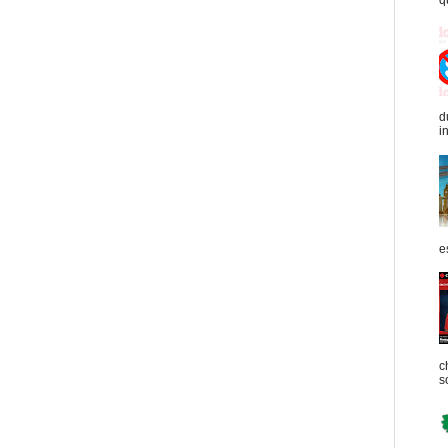
q
d
in
e
c
s