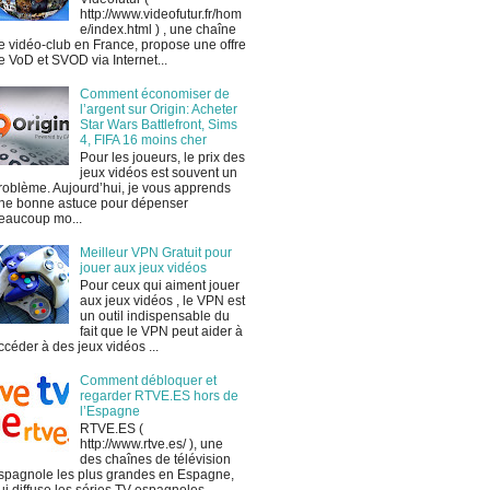
http://www.videofutur.fr/hom
e/index.html ) , une chaîne
e vidéo-club en France, propose une offre
e VoD et SVOD via Internet...
Comment économiser de
l’argent sur Origin: Acheter
Star Wars Battlefront, Sims
4, FIFA 16 moins cher
Pour les joueurs, le prix des
jeux vidéos est souvent un
roblème. Aujourd’hui, je vous apprends
ne bonne astuce pour dépenser
eaucoup mo...
Meilleur VPN Gratuit pour
jouer aux jeux vidéos
Pour ceux qui aiment jouer
aux jeux vidéos , le VPN est
un outil indispensable du
fait que le VPN peut aider à
ccéder à des jeux vidéos ...
Comment débloquer et
regarder RTVE.ES hors de
l’Espagne
RTVE.ES (
http://www.rtve.es/ ), une
des chaînes de télévision
spagnole les plus grandes en Espagne,