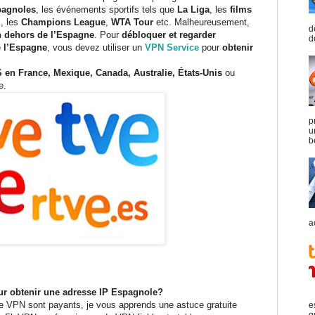
pagnoles
, les événements sportifs tels que
La Liga
, les
films
, les
Champions League
,
WTA Tour
etc. Malheureusement,
d
n dehors de l’Espagne
. Pour
débloquer et regarder
d
 l’Espagne
, vous devez utiliser un
VPN Service
pour
obtenir
en France, Mexique, Canada, Australie, États-Unis
ou
e.
p
u
b
a
ur obtenir une adresse IP Espagnole?
 de VPN sont payants, je vous apprends une astuce gratuite
e