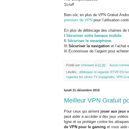
Scruff
Bien sûr, en plus de VPN Gratuit Andro
premium de VPN
pour l’utilisation con
En plus de déblocage des chaînes de t
I.
Sécuriser votre banque mobile
.
II.
Sécuriser le smartphone
.
III.
Sécuriser la navigation
et l’achat 
III.Economiser de l’argent pour acheter
Publié par
Unknown
à
01:00
Aucun comme
Libellés :
débloquer et regarder RTVE ES hor
regarder les séries TV espagnoles
,
VPN Grat
lundi 21 décembre 2015
Meilleur VPN Gratuit po
Pour ceux qui aiment
jouer aux jeux 
peut aider à accéder à des jeux vidéo
ligne et se protéger contre les attaqu
de VPN pour le gaming
et vous aide