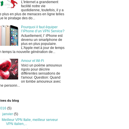
L’Internet a grandement
facilité notre vie
quotidienne, toutefois, il y a
e plus en plus de menaces en ligne telles
ue le piratage des do...
Pourquoi il faut équiper
l’iPhone d’un VPN Service?
Actuellement, l’ iPhone est
devenu un smartphone de
plus en plus populaire.
L’Apple met à jour de temps
n temps la nouvelle génération de...
Amour et Wi-Fi
Voici un poème amoureux
rigolo pour décrire
différentes sensations de
l'amour. Question: Quand
on tombe amoureux avec
ne personn...
ives du blog
2016
(5)
▼
janvier
(5)
Meilleur VPN Italie, meilleur serveur
VPN italien,...