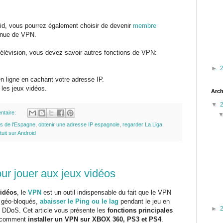
id, vous pourrez également choisir de devenir
membre
tinue de VPN.
élévision, vous devez savoir autres fonctions de VPN:
►
en ligne en cachant votre adresse IP.
 les jeux vidéos.
Arch
▼
ntaire:
s de l'Espagne
,
obtenir une adresse IP espagnole
,
regarder La Liga
,
uit sur Android
ur jouer aux jeux vidéos
vidéos
, le
VPN
est un outil indispensable du fait que le VPN
s géo-bloqués,
abaisser le Ping ou le lag
pendant le jeu en
►
es DDoS. Cet article vous présente les
fonctions principales
 comment
installer un VPN sur XBOX 360, PS3 et PS4
.