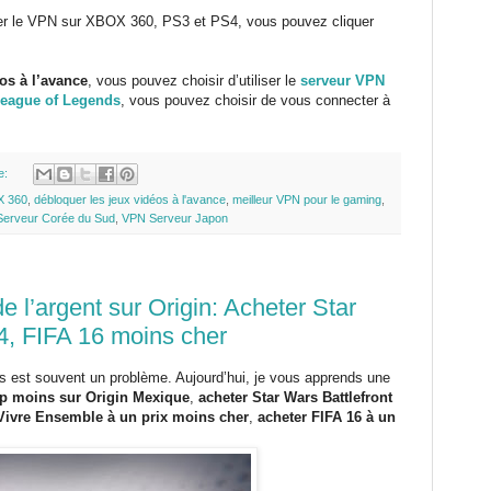
er le VPN sur XBOX 360, PS3 et PS4, vous pouvez cliquer
os à l’avance
, vous pouvez choisir d’utiliser le
serveur VPN
eague of Legends
, vous pouvez choisir de vous connecter à
e:
X 360
,
débloquer les jeux vidéos à l'avance
,
meilleur VPN pour le gaming
,
erveur Corée du Sud
,
VPN Serveur Japon
l’argent sur Origin: Acheter Star
 4, FIFA 16 moins cher
éos est souvent un problème. Aujourd’hui, je vous apprends une
p moins sur Origin Mexique
,
acheter Star Wars Battlefront
Vivre Ensemble à un prix moins cher
,
acheter FIFA 16 à un