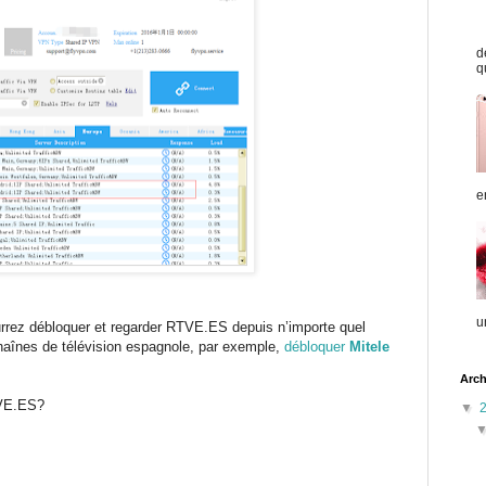
d
q
e
u
rrez débloquer et regarder RTVE.ES depuis n’importe quel
haînes de télévision espagnole, par exemple,
débloquer
Mitele
Arch
VE.ES?
▼