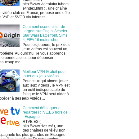
http://www.videofutur.fr/hom
e/index.html ) , une chaîne
e vidéo-club en France, propose une offre
e VoD et SVOD via Internet...
Comment économiser de
l’argent sur Origin: Acheter
Star Wars Battlefront, Sims
4, FIFA 16 moins cher
Pour les joueurs, le prix des
jeux vidéos est souvent un
roblème. Aujourd’hui, je vous apprends
ne bonne astuce pour dépenser
eaucoup mo...
Meilleur VPN Gratuit pour
jouer aux jeux vidéos
Pour ceux qui aiment jouer
aux jeux vidéos , le VPN est
un outil indispensable du
fait que le VPN peut aider à
ccéder à des jeux vidéos ...
Comment débloquer et
regarder RTVE.ES hors de
l’Espagne
RTVE.ES (
http://www.rtve.es/ ), une
des chaînes de télévision
spagnole les plus grandes en Espagne,