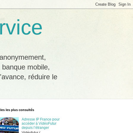
rvice
b anonymement,
a banque mobile,
'avance, réduire le
cles les plus consultés
Adresse IP France pour
accéder à VidéoFutur
depuis l’étranger
Vidéofutur (