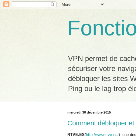
Foncti
VPN permet de cacher
sécuriser votre navig
débloquer les sites W
Ping ou le lag trop él
mercredi 30 décembre 2015
Comment débloquer et 
RTVE.ES
(
http://www.rtve.es/
), une de