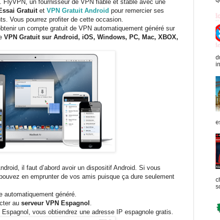
q
. FlyVPN, un fournisseur de VPN fiable et stable avec une
ssai Gratuit
et
VPN Gratuit Android
pour remercier ses
nts. Vous pourrez profiter de cette occasion.
r obtenir un compte gratuit de VPN automatiquement généré sur
ce
VPN Gratuit sur Android, iOS, Windows, PC, Mac, XBOX,
d
in
e
ndroid, il faut d’abord avoir un dispositif Android. Si vous
s pouvez en emprunter de vos amis puisque ça dure seulement
c
s
e automatiquement généré.
ecter au
serveur VPN Espagnol
.
 Espagnol, vous obtiendrez une adresse IP espagnole gratis.