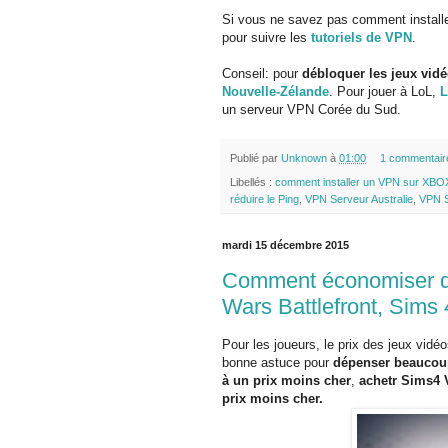
Si vous ne savez pas comment install
pour suivre les
tutoriels de VPN
.
Conseil: pour
débloquer les jeux vidé
Nouvelle-Zélande
. Pour jouer à LoL,
L
un serveur VPN Corée du Sud.
Publié par
Unknown
à
01:00
1 commentair
Libellés :
comment installer un VPN sur XBO
réduire le Ping
,
VPN Serveur Australie
,
VPN S
mardi 15 décembre 2015
Comment économiser de 
Wars Battlefront, Sims
Pour les joueurs, le prix des jeux vid
bonne astuce pour
dépenser beaucou
à un prix moins cher
,
achetr Sims4 
prix moins cher.