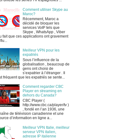
ui diffuse les séries TV espagnoles ...
Comment utiliser Skype au
Maroc?
Récemment, Maroc a
décidé de bloquer les
services VoIP tels que
Skype , WhatsApp , Viber
u fait que ces applications ont gravement
flu...
Meilleur VPN pour les
expatriés
Sous l’influence de la
globalisation , beaucoup de
gens ont choisi de
s’expatrier à l’étranger . Il
st fréquent que les expatriés se sente...
Comment regarder CBC
Player en streaming en
dehors du Canada?
CBC Player (
http://www.cbc.ca/player/tv )
, fondé en l’an 1936, une
haîne de télévision canadienne et une
ource d’information en ligne a...
Meilleur VPN Italie, meilleur
serveur VPN italien,
adresse IP italienne