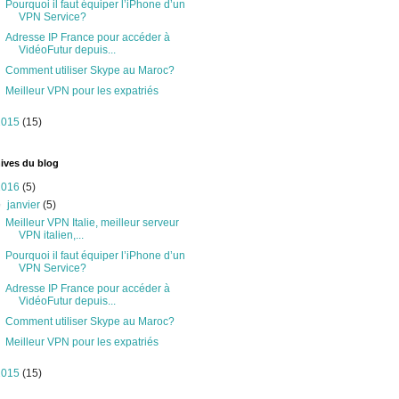
Pourquoi il faut équiper l’iPhone d’un
VPN Service?
Adresse IP France pour accéder à
VidéoFutur depuis...
Comment utiliser Skype au Maroc?
Meilleur VPN pour les expatriés
2015
(15)
ives du blog
2016
(5)
▼
janvier
(5)
Meilleur VPN Italie, meilleur serveur
VPN italien,...
Pourquoi il faut équiper l’iPhone d’un
VPN Service?
Adresse IP France pour accéder à
VidéoFutur depuis...
Comment utiliser Skype au Maroc?
Meilleur VPN pour les expatriés
2015
(15)