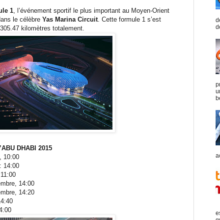
le 1
, l’événement sportif le plus important au Moyen-Orient
dans le célèbre
Yas Marina Circuit
. Cette formule 1 s’est
d
d
 305.47 kilomètres totalement.
p
u
b
 d’ABU DHABI 2015
a
, 10:00
: 14:00
 11:00
mbre, 14:00
mbre, 14:20
14:40
4:00
e