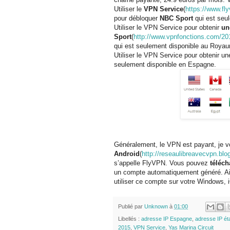
Utiliser le
VPN Service
(
https://www.fl
pour débloquer
NBC Sport
qui est seul
Utiliser le VPN Service pour obtenir
un
Sport
(
http://www.vpnfonctions.com/20
qui est seulement disponible au Roya
Utiliser le VPN Service pour obtenir u
seulement disponible en Espagne.
Généralement, le VPN est payant, je
Android
(
http://reseaulibreavecvpn.blo
s’appelle FlyVPN. Vous pouvez
téléch
un compte automatiquement généré. Ain
utiliser ce compte sur votre Windows, 
Publié par
Unknown
à
01:00
Libellés :
adresse IP Espagne
,
adresse IP ét
2015
,
VPN Service
,
Yas Marina Circuit