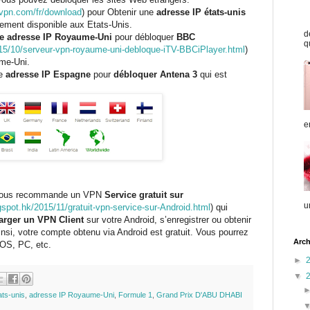
yvpn.com/fr/download
)
pour Obtenir une
adresse IP états-unis
ement disponible aux Etats-Unis.
d
e adresse IP Royaume-Uni
pour débloquer
BBC
q
15/10/serveur-vpn-royaume-uni-debloque-iTV-BBCiPlayer.html
)
ume-Uni.
ne
adresse IP Espagne
pour
débloquer Antena 3
qui est
e
 vous recommande un VPN
Service gratuit sur
u
gspot.hk/2015/11/gratuit-vpn-service-sur-Android.html
)
qui
arger un VPN Client
sur votre Android, s’enregistrer ou obtenir
si, votre compte obtenu via Android est gratuit. Vous pourrez
Arch
iOS, PC, etc.
►
▼
ats-unis
,
adresse IP Royaume-Uni
,
Formule 1
,
Grand Prix D'ABU DHABI