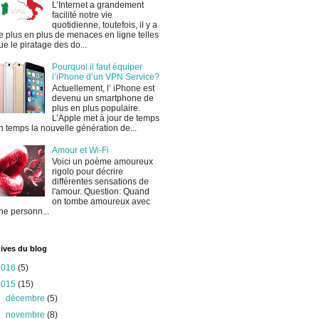
L’Internet a grandement
facilité notre vie
quotidienne, toutefois, il y a
e plus en plus de menaces en ligne telles
ue le piratage des do...
Pourquoi il faut équiper
l’iPhone d’un VPN Service?
Actuellement, l’ iPhone est
devenu un smartphone de
plus en plus populaire.
L’Apple met à jour de temps
n temps la nouvelle génération de...
Amour et Wi-Fi
Voici un poème amoureux
rigolo pour décrire
différentes sensations de
l'amour. Question: Quand
on tombe amoureux avec
ne personn...
ives du blog
2016
(5)
2015
(15)
►
décembre
(5)
▼
novembre
(8)