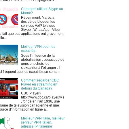
ui diffuse les séries TV espagnoles ...
Comment utiliser Skype au
Maroc?
Récemment, Maroc a
décidé de bloquer les
services VoIP tels que
Skype , WhatsApp , Viber
u fait que ces applications ont gravement
flu...
Meilleur VPN pour les
expatriés
Sous l’influence de la
globalisation , beaucoup de
gens ont choisi de
s’expatrier à l’étranger . Il
st fréquent que les expatriés se sente...
Comment regarder CBC
Player en streaming en
dehors du Canada?
CBC Player (
http://www.cbc.ca/player/tv )
, fondé en l’an 1936, une
haîne de télévision canadienne et une
ource d’information en ligne a...
Meilleur VPN Italie, meilleur
serveur VPN italien,
adresse IP italienne