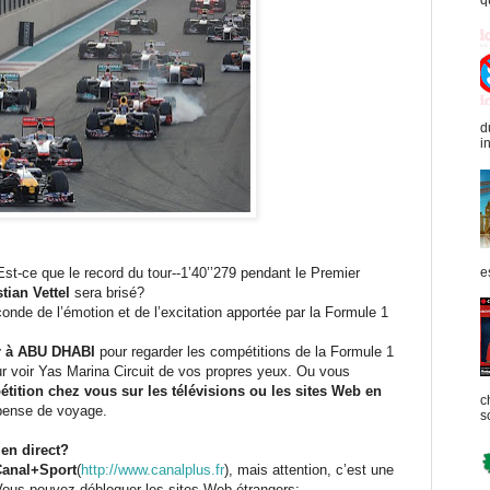
q
d
in
e
Est-ce que le record du tour--1’40’’279 pendant le Premier
tian Vettel
sera brisé?
onde de l’émotion et de l’excitation apportée par la Formule 1
r à ABU DHABI
pour regarder les compétitions de la Formule 1
ur voir
Yas Marina Circuit de vos propres yeux
. Ou vous
tition chez vous sur les télévisions ou les sites Web en
c
pense de voyage.
s
en direct?
anal+Sport
(
http://www.canalplus.fr
)
, mais attention, c’est une
Vous pouvez débloquer les sites Web étrangers: