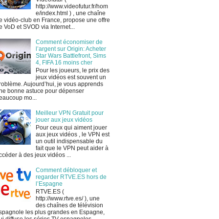
http://www.videofutur.fr/hom
e/index.html ) , une chaîne
e vidéo-club en France, propose une offre
e VoD et SVOD via Internet...
Comment économiser de
l’argent sur Origin: Acheter
Star Wars Battlefront, Sims
4, FIFA 16 moins cher
Pour les joueurs, le prix des
jeux vidéos est souvent un
roblème. Aujourd’hui, je vous apprends
ne bonne astuce pour dépenser
eaucoup mo...
Meilleur VPN Gratuit pour
jouer aux jeux vidéos
Pour ceux qui aiment jouer
aux jeux vidéos , le VPN est
un outil indispensable du
fait que le VPN peut aider à
ccéder à des jeux vidéos ...
Comment débloquer et
regarder RTVE.ES hors de
l’Espagne
RTVE.ES (
http://www.rtve.es/ ), une
des chaînes de télévision
spagnole les plus grandes en Espagne,