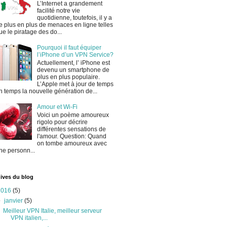
L’Internet a grandement
facilité notre vie
quotidienne, toutefois, il y a
e plus en plus de menaces en ligne telles
ue le piratage des do...
Pourquoi il faut équiper
l’iPhone d’un VPN Service?
Actuellement, l’ iPhone est
devenu un smartphone de
plus en plus populaire.
L’Apple met à jour de temps
n temps la nouvelle génération de...
Amour et Wi-Fi
Voici un poème amoureux
rigolo pour décrire
différentes sensations de
l'amour. Question: Quand
on tombe amoureux avec
ne personn...
ives du blog
2016
(5)
▼
janvier
(5)
Meilleur VPN Italie, meilleur serveur
VPN italien,...