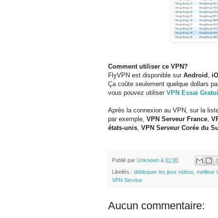
Comment utiliser ce VPN?
FlyVPN est disponible sur
Android
,
i
Ça coûte seulement quelque dollars pa
vous pouvez utiliser
VPN Essai Gratui
Après la connexion au VPN, sur la list
par exemple,
VPN Serveur France
,
V
états-unis
,
VPN Serveur Corée du S
Publié par
Unknown
à
01:00
Libellés :
débloquer les jeux vidéos
,
meilleur
VPN Service
Aucun commentaire: