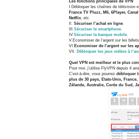
Les fonctions principales de VPN
I.Débloquer les chaînes de télévision 
France TV Pluzz, M6, 6Player, Cana
Netflix
, etc.
II.
Sécuriser l’achat en ligne
.
III.
Sécuriser le smartphone
.
IV.
Sécuriser la banque mobile
.
V.Economiser de l’argent sur les billets
VI.
Economiser de l’argent sur les ap
VII.
Débloquer les jeux vidéos à l’a
Quel VPN est meilleur et le plus co
Pour moi, j’utilise FlyVPN depuis 4 an
C’est-à-dire, vous pourrez
débloquer l
plus de 30 pays, Etats-Unis, France
Zélande, Australie, Corée du Sud, J