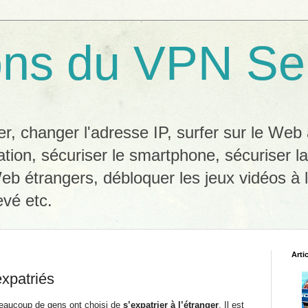
ons du VPN Se
, changer l'adresse IP, surfer sur le We
ation, sécuriser le smartphone, sécuriser l
eb étrangers, débloquer les jeux vidéos à l
evé etc.
Arti
expatriés
beaucoup de gens ont choisi de
s’expatrier à l’étranger
. Il est