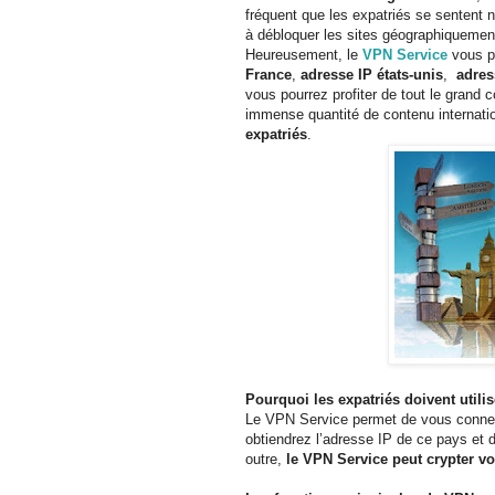
fréquent que les expatriés se sentent n
à débloquer les sites géographiquement
Heureusement, le
VPN Serv
ice
vous pe
France
,
adresse IP états-unis
,
adres
vous pourrez profiter de tout le grand
immense quantité de contenu internatio
expatriés
.
Pourquoi les expatriés doivent util
Le VPN Service permet de vous connect
obtiendrez l’adresse IP de ce pays et
outre,
le VPN Service peut crypter vot