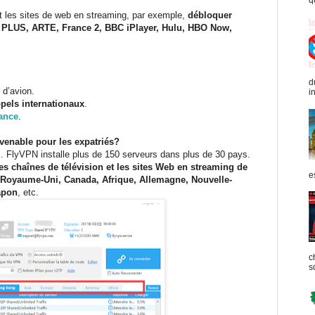
q
et les sites de web en streaming, par exemple,
débloquer
l PLUS, ARTE, France 2, BBC iPlayer, Hulu, HBO Now,
d
 d’avion.
in
pels internationaux
.
vance
.
nvenable pour les expatriés?
s. FlyVPN installe plus de 150 serveurs dans plus de 30 pays.
es chaînes de télévision et les sites Web en streaming de
e
, Royaume-Uni, Canada, Afrique, Allemagne, Nouvelle-
apon
, etc.
c
s