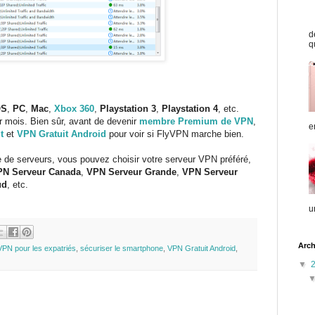
d
q
OS
,
PC
,
Ma
c
,
Xbox 360
,
Playstation 3
,
Playstation 4
, etc.
r mois. Bien sûr, avant de devenir
membre Premium de VPN
,
e
t
et
VPN Gratuit Android
pour voir si FlyVPN marche bien.
e de serveurs, vous pouvez choisir votre serveur VPN préféré,
PN Serveur Canada
,
VPN Serveur Grande
,
VPN Serveur
ud
, etc.
u
Arch
 VPN pour les expatriés
,
sécuriser le smartphone
,
VPN Gratuit Android
,
▼