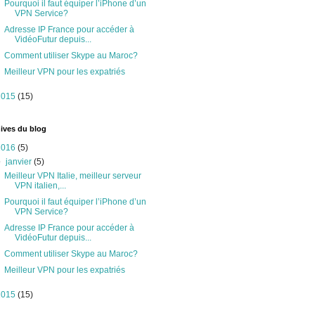
Pourquoi il faut équiper l’iPhone d’un
VPN Service?
Adresse IP France pour accéder à
VidéoFutur depuis...
Comment utiliser Skype au Maroc?
Meilleur VPN pour les expatriés
2015
(15)
ives du blog
2016
(5)
▼
janvier
(5)
Meilleur VPN Italie, meilleur serveur
VPN italien,...
Pourquoi il faut équiper l’iPhone d’un
VPN Service?
Adresse IP France pour accéder à
VidéoFutur depuis...
Comment utiliser Skype au Maroc?
Meilleur VPN pour les expatriés
2015
(15)