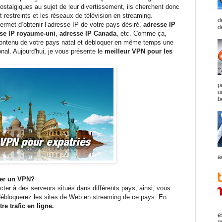
ostalgiques au sujet de leur divertissement, ils cherchent donc
 restreints et les réseaux de télévision en streaming.
d
rmet d’obtenir l’adresse IP de votre pays désiré,
adresse IP
d
se IP royaume-uni
,
adresse IP Canada
, etc
. Com
me ça,
 contenu de votre pays natal et débloquer en même temps une
nal. Aujourd'hui, je vous présente le
meilleur VPN pour les
p
u
b
a
iser un VPN?
er à des serveurs situés dans différents pays, ainsi, vous
 débloquerez les sites de Web en streaming de ce pays. En
re trafic en ligne.
e