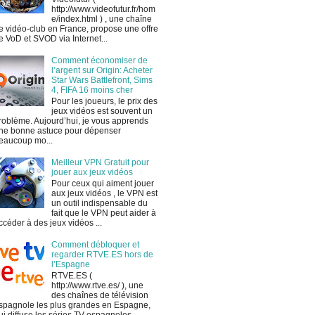
http://www.videofutur.fr/hom
e/index.html ) , une chaîne
e vidéo-club en France, propose une offre
e VoD et SVOD via Internet...
Comment économiser de
l’argent sur Origin: Acheter
Star Wars Battlefront, Sims
4, FIFA 16 moins cher
Pour les joueurs, le prix des
jeux vidéos est souvent un
roblème. Aujourd’hui, je vous apprends
ne bonne astuce pour dépenser
eaucoup mo...
Meilleur VPN Gratuit pour
jouer aux jeux vidéos
Pour ceux qui aiment jouer
aux jeux vidéos , le VPN est
un outil indispensable du
fait que le VPN peut aider à
ccéder à des jeux vidéos ...
Comment débloquer et
regarder RTVE.ES hors de
l’Espagne
RTVE.ES (
http://www.rtve.es/ ), une
des chaînes de télévision
spagnole les plus grandes en Espagne,