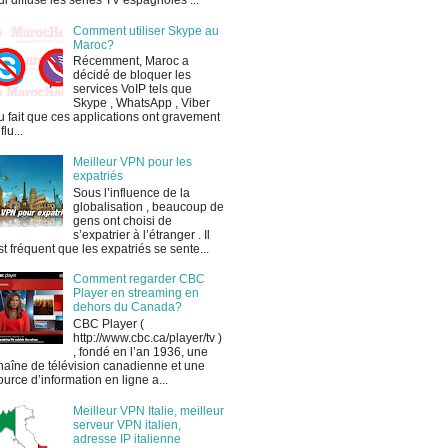
ui diffuse les séries TV espagnoles ...
Comment utiliser Skype au
Maroc?
Récemment, Maroc a
décidé de bloquer les
services VoIP tels que
Skype , WhatsApp , Viber
u fait que ces applications ont gravement
flu...
Meilleur VPN pour les
expatriés
Sous l’influence de la
globalisation , beaucoup de
gens ont choisi de
s’expatrier à l’étranger . Il
st fréquent que les expatriés se sente...
Comment regarder CBC
Player en streaming en
dehors du Canada?
CBC Player (
http://www.cbc.ca/player/tv )
, fondé en l’an 1936, une
haîne de télévision canadienne et une
ource d’information en ligne a...
Meilleur VPN Italie, meilleur
serveur VPN italien,
adresse IP italienne