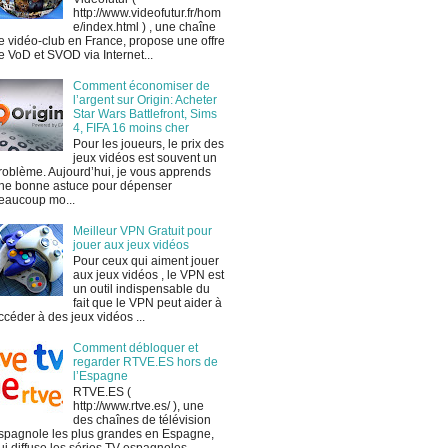
http://www.videofutur.fr/hom
e/index.html ) , une chaîne
e vidéo-club en France, propose une offre
e VoD et SVOD via Internet...
Comment économiser de
l’argent sur Origin: Acheter
Star Wars Battlefront, Sims
4, FIFA 16 moins cher
Pour les joueurs, le prix des
jeux vidéos est souvent un
roblème. Aujourd’hui, je vous apprends
ne bonne astuce pour dépenser
eaucoup mo...
Meilleur VPN Gratuit pour
jouer aux jeux vidéos
Pour ceux qui aiment jouer
aux jeux vidéos , le VPN est
un outil indispensable du
fait que le VPN peut aider à
ccéder à des jeux vidéos ...
Comment débloquer et
regarder RTVE.ES hors de
l’Espagne
RTVE.ES (
http://www.rtve.es/ ), une
des chaînes de télévision
spagnole les plus grandes en Espagne,