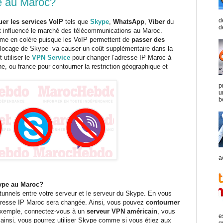
e au Maroc?
d
er les services VoIP
tels que
Skype
,
WhatsApp
,
Viber
du
d
nt influencé le marché des télécommunications au Maroc.
ême en colère puisque les VoIP permettent de
passer des
blocage de Skype va causer un coût supplémentaire dans la
 utiliser le
VPN Service
pour changer l’adresse IP Maroc à
ne, ou france pour
contourner la restriction géographique
et
p
u
b
a
ype au Maroc?
 tunnels entre votre serveur et le serveur du Skype. En vous
dresse IP Maroc sera changée. Ainsi, vous pouvez
contourner
exemple, connectez-vous à un
serveur VPN américain
, vous
e
ainsi, vous pourrez utiliser Skype comme si vous étiez aux