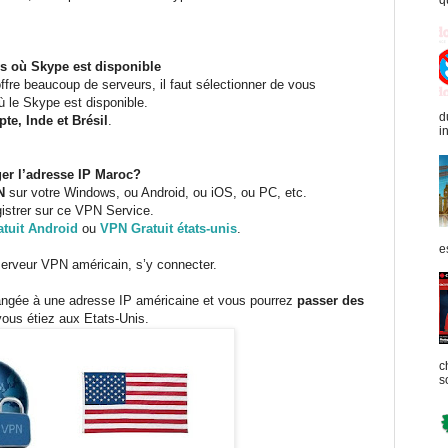
q
s où Skype est disponible
fre beaucoup de serveurs, il faut sélectionner de vous
 le Skype est disponible.
d
e, Inde et Brésil
.
in
er l’adresse IP Maroc?
N
sur votre Windows, ou Android, ou iOS, ou PC, etc.
istrer sur ce VPN Service.
tuit Android
ou
VPN Gratuit états-unis
.
e
e serveur VPN américain, s’y connecter.
angée à une adresse IP américaine et vous pourrez
passer des
us étiez aux Etats-Unis.
c
s