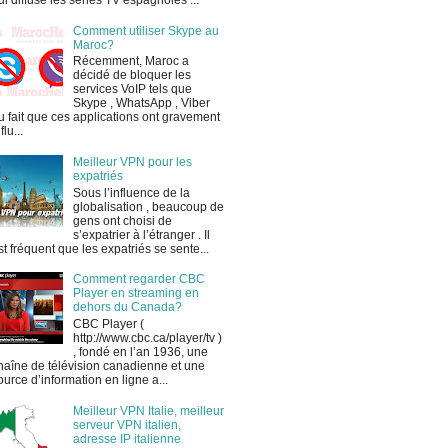
ui diffuse les séries TV espagnoles ...
Comment utiliser Skype au
Maroc?
Récemment, Maroc a
décidé de bloquer les
services VoIP tels que
Skype , WhatsApp , Viber
u fait que ces applications ont gravement
flu...
Meilleur VPN pour les
expatriés
Sous l’influence de la
globalisation , beaucoup de
gens ont choisi de
s’expatrier à l’étranger . Il
st fréquent que les expatriés se sente...
Comment regarder CBC
Player en streaming en
dehors du Canada?
CBC Player (
http://www.cbc.ca/player/tv )
, fondé en l’an 1936, une
haîne de télévision canadienne et une
ource d’information en ligne a...
Meilleur VPN Italie, meilleur
serveur VPN italien,
adresse IP italienne