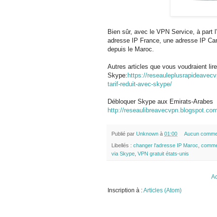
Bien sûr, avec le VPN Service, à part 
adresse IP France, une adresse IP Ca
depuis le Maroc.
Autres articles que vous voudraient lire
Skype:
https://reseauleplusrapideavec
tarif-reduit-avec-skype/
Débloquer Skype aux Emirats-Arabes
http://reseaulibreavecvpn.blogspot.co
Publié par
Unknown
à
01:00
Aucun comme
Libellés :
changer l'adresse IP Maroc
,
commen
via Skype
,
VPN gratuit états-unis
Ac
Inscription à :
Articles (Atom)