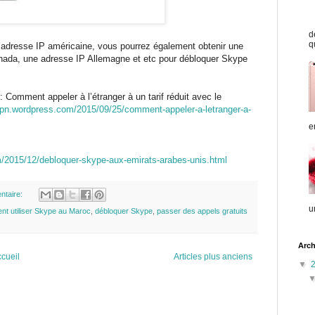
d
q
l’adresse IP américaine, vous pourrez également obtenir une
nada, une adresse IP Allemagne et etc pour débloquer Skype
: Comment appeler à l’étranger à un tarif réduit avec le
vpn.wordpress.com/2015/09/25/comment-appeler-a-letranger-a-
e
m/2015/12/debloquer-skype-aux-emirats-arabes-unis.html
ntaire:
u
t utiliser Skype au Maroc
,
débloquer Skype
,
passer des appels gratuits
Arch
cueil
Articles plus anciens
▼