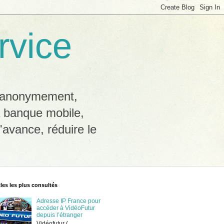
rvice
b anonymement,
a banque mobile,
'avance, réduire le
cles les plus consultés
Adresse IP France pour
accéder à VidéoFutur
depuis l’étranger
Vidéofutur (