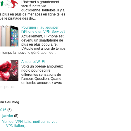
L’Internet a grandement
facilité notre vie
quotidienne, toutefois, il y a
e plus en plus de menaces en ligne telles
ue le piratage des do...
Pourquoi il faut équiper
l’iPhone d’un VPN Service?
Actuellement, l’ iPhone est
devenu un smartphone de
plus en plus populaire.
L’Apple met à jour de temps
n temps la nouvelle génération de...
Amour et Wi-Fi
Voici un poème amoureux
rigolo pour décrire
différentes sensations de
l'amour. Question: Quand
on tombe amoureux avec
ne personn...
ives du blog
2016
(5)
▼
janvier
(5)
Meilleur VPN Italie, meilleur serveur
VPN italien,...