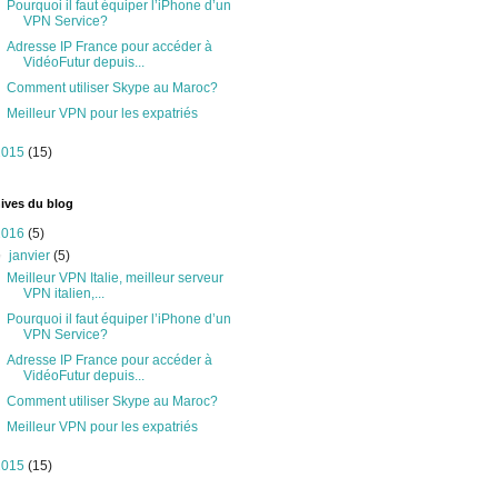
Pourquoi il faut équiper l’iPhone d’un
VPN Service?
Adresse IP France pour accéder à
VidéoFutur depuis...
Comment utiliser Skype au Maroc?
Meilleur VPN pour les expatriés
2015
(15)
ives du blog
2016
(5)
▼
janvier
(5)
Meilleur VPN Italie, meilleur serveur
VPN italien,...
Pourquoi il faut équiper l’iPhone d’un
VPN Service?
Adresse IP France pour accéder à
VidéoFutur depuis...
Comment utiliser Skype au Maroc?
Meilleur VPN pour les expatriés
2015
(15)