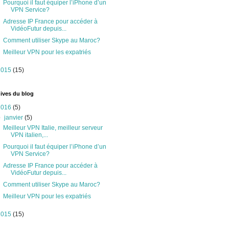
Pourquoi il faut équiper l’iPhone d’un
VPN Service?
Adresse IP France pour accéder à
VidéoFutur depuis...
Comment utiliser Skype au Maroc?
Meilleur VPN pour les expatriés
2015
(15)
ives du blog
2016
(5)
▼
janvier
(5)
Meilleur VPN Italie, meilleur serveur
VPN italien,...
Pourquoi il faut équiper l’iPhone d’un
VPN Service?
Adresse IP France pour accéder à
VidéoFutur depuis...
Comment utiliser Skype au Maroc?
Meilleur VPN pour les expatriés
2015
(15)