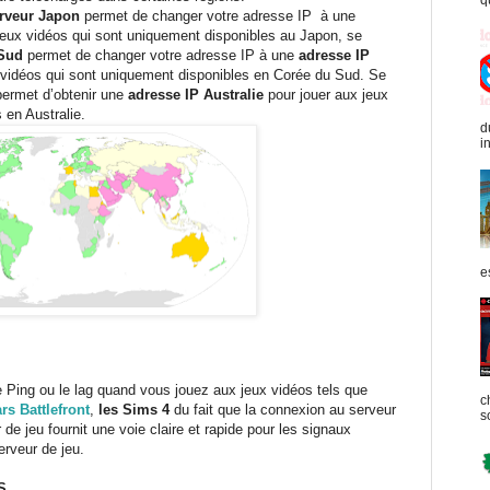
q
veur Japon
permet de changer votre adresse IP à une
jeux vidéos qui sont uniquement disponibles au Japon, se
 Sud
permet de changer votre adresse IP à une
adresse IP
 vidéos qui sont uniquement disponibles en Corée du Sud. Se
ermet d’obtenir une
adresse IP Australie
pour jouer aux jeux
 en Australie.
d
in
e
 Ping ou le lag quand vous jouez aux jeux vidéos tels que
c
rs Battlefront
,
les Sims 4
du fait que la connexion au serveur
s
de jeu fournit une voie claire et rapide pour les signaux
erveur de jeu.
S