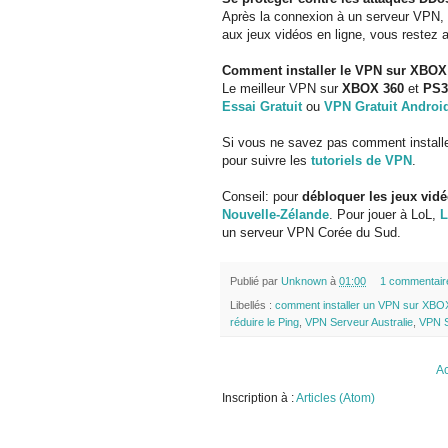
Après la connexion à un serveur VPN,
aux jeux vidéos en ligne, vous restez
Comment installer le VPN sur XBOX 
Le meilleur VPN sur
XBOX 360
et
PS3
Essai Gratuit
ou
VPN Gratuit Androi
Si vous ne savez pas comment install
pour suivre les
tutoriels de VPN
.
Conseil: pour
débloquer les jeux vidé
Nouvelle-Zélande
. Pour jouer à LoL,
L
un serveur VPN Corée du Sud.
Publié par
Unknown
à
01:00
1 commentair
Libellés :
comment installer un VPN sur XBO
réduire le Ping
,
VPN Serveur Australie
,
VPN S
Ac
Inscription à :
Articles (Atom)