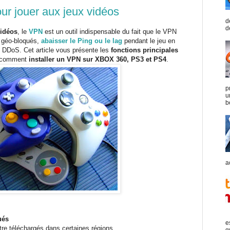
ur jouer aux jeux vidéos
d
d
vidéos
, le
VPN
est un outil indispensable du fait que le VPN
s géo-bloqués,
abaisser le Ping ou le lag
pendant le jeu en
es DDoS. Cet article vous présente les
fonctions principales
 comment
installer un VPN sur XBOX 360, PS3 et PS4
.
p
u
b
a
ués
e
re téléchargés dans certaines régions.