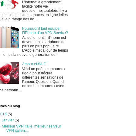
L’Internet a grandement
facilité notre vie
quotidienne, toutefois, il y a
e plus en plus de menaces en ligne telles
ue le piratage des do...
Pourquoi il faut équiper
l’iPhone d’un VPN Service?
Actuellement, l’ iPhone est
devenu un smartphone de
plus en plus populaire.
L’Apple met à jour de temps
n temps la nouvelle génération de...
Amour et Wi-Fi
Voici un poème amoureux
rigolo pour décrire
différentes sensations de
l'amour. Question: Quand
on tombe amoureux avec
ne personn...
ives du blog
2016
(5)
▼
janvier
(5)
Meilleur VPN Italie, meilleur serveur
VPN italien,...