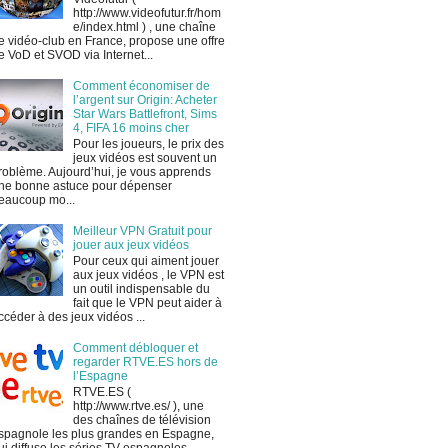
http://www.videofutur.fr/hom
e/index.html ) , une chaîne
e vidéo-club en France, propose une offre
e VoD et SVOD via Internet...
Comment économiser de
l’argent sur Origin: Acheter
Star Wars Battlefront, Sims
4, FIFA 16 moins cher
Pour les joueurs, le prix des
jeux vidéos est souvent un
roblème. Aujourd’hui, je vous apprends
ne bonne astuce pour dépenser
eaucoup mo...
Meilleur VPN Gratuit pour
jouer aux jeux vidéos
Pour ceux qui aiment jouer
aux jeux vidéos , le VPN est
un outil indispensable du
fait que le VPN peut aider à
ccéder à des jeux vidéos ...
Comment débloquer et
regarder RTVE.ES hors de
l’Espagne
RTVE.ES (
http://www.rtve.es/ ), une
des chaînes de télévision
spagnole les plus grandes en Espagne,