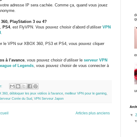
 votre adresse IP sera cachée. Comme ça, quand vous jouez
 anonyme.
d
q
360, PlayStation 3 ou 4?
,
PS4
, est FlyVPN. Vous pouvez choisir d’abord d’utiliser
VPN
d
.
er le VPN sur XBOX 360, PS3 et PS4, vous pouvez cliquer
e
os à l’avance
, vous pouvez choisir d’utiliser le
serveur VPN
eague of Legends
, vous pouvez choisir de vous connecter à
e:
u
X 360
,
débloquer les jeux vidéos à l'avance
,
meilleur VPN pour le gaming
,
erveur Corée du Sud
,
VPN Serveur Japon
Arch
cueil
Articles plus anciens
▼