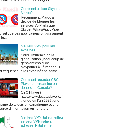
ui diffuse les séries TV espagnoles ...
Comment utiliser Skype au
Maroc?
Récemment, Maroc a
décidé de bloquer les
services VoIP tels que
Skype , WhatsApp , Viber
u fait que ces applications ont gravement
flu...
Meilleur VPN pour les
expatriés
Sous l’influence de la
globalisation , beaucoup de
gens ont choisi de
s’expatrier à l’étranger . Il
st fréquent que les expatriés se sente...
Comment regarder CBC
Player en streaming en
dehors du Canada?
CBC Player (
http://www.cbc.ca/player/tv )
, fondé en l’an 1936, une
haîne de télévision canadienne et une
ource d’information en ligne a...
Meilleur VPN Italie, meilleur
serveur VPN italien,
adresse IP italienne