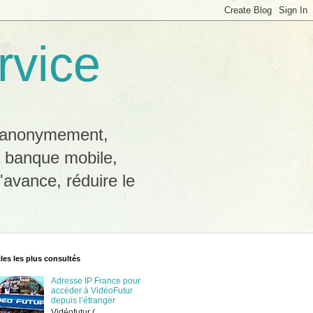
rvice
b anonymement,
a banque mobile,
'avance, réduire le
cles les plus consultés
Adresse IP France pour
accéder à VidéoFutur
depuis l’étranger
Vidéofutur (