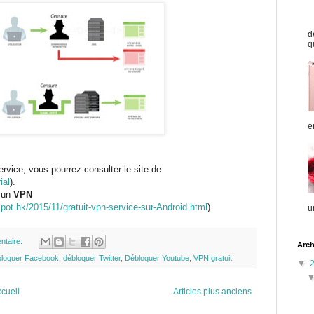
d
q
e
rvice, vous pourrez consulter le site de
ial
).
e un
VPN
pot.hk/2015/11/gratuit-vpn-service-sur-Android.html
)
.
u
ntaire:
Arch
bloquer Facebook
,
débloquer Twitter
,
Débloquer Youtube
,
VPN gratuit
▼
cueil
Articles plus anciens