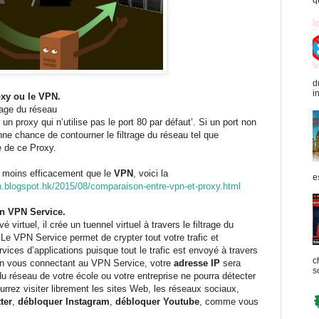
q
d
in
roxy ou le VPN.
rage du réseau
r un proxy qui n’utilise pas le port 80 par défaut’. Si un port non
onne chance de contourner le filtrage du réseau tel que
e de ce Proxy.
 moins efficacement que le
VPN
, voici la
e
n.blogspot.hk/2015/08/comparaison-entre-vpn-et-proxy.html
 un VPN Service.
 virtuel, il crée un tuennel virtuel à travers le filtrage du
. Le VPN Service permet de crypter tout votre trafic et
rvices d’applications puisque tout le trafic est envoyé à travers
c
 en vous connectant au VPN Service, votre
adresse IP
sera
s
u réseau de votre école ou votre entreprise ne pourra détecter
rrez visiter librement les sites Web, les réseaux sociaux,
ter
,
débloquer Instagram
,
débloquer Youtube
, comme vous