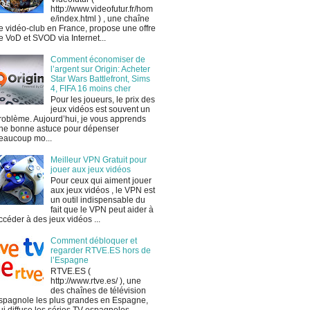
http://www.videofutur.fr/hom
e/index.html ) , une chaîne
e vidéo-club en France, propose une offre
e VoD et SVOD via Internet...
Comment économiser de
l’argent sur Origin: Acheter
Star Wars Battlefront, Sims
4, FIFA 16 moins cher
Pour les joueurs, le prix des
jeux vidéos est souvent un
roblème. Aujourd’hui, je vous apprends
ne bonne astuce pour dépenser
eaucoup mo...
Meilleur VPN Gratuit pour
jouer aux jeux vidéos
Pour ceux qui aiment jouer
aux jeux vidéos , le VPN est
un outil indispensable du
fait que le VPN peut aider à
ccéder à des jeux vidéos ...
Comment débloquer et
regarder RTVE.ES hors de
l’Espagne
RTVE.ES (
http://www.rtve.es/ ), une
des chaînes de télévision
spagnole les plus grandes en Espagne,