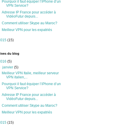
Pourquoi il faut équiper l’iPhone d’un
VPN Service?
Adresse IP France pour accéder à
VidéoFutur depuis...
Comment utiliser Skype au Maroc?
Meilleur VPN pour les expatriés
2015
(15)
ives du blog
2016
(5)
▼
janvier
(5)
Meilleur VPN Italie, meilleur serveur
VPN italien,...
Pourquoi il faut équiper l’iPhone d’un
VPN Service?
Adresse IP France pour accéder à
VidéoFutur depuis...
Comment utiliser Skype au Maroc?
Meilleur VPN pour les expatriés
2015
(15)