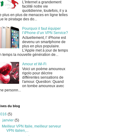
L’Internet a grandement
facilité notre vie
quotidienne, toutefois, il y a
e plus en plus de menaces en ligne telles
ue le piratage des do...
Pourquoi il faut équiper
l’iPhone d’un VPN Service?
Actuellement, l’ iPhone est
devenu un smartphone de
plus en plus populaire.
L’Apple met à jour de temps
n temps la nouvelle génération de...
Amour et Wi-Fi
Voici un poème amoureux
rigolo pour décrire
différentes sensations de
l'amour. Question: Quand
on tombe amoureux avec
ne personn...
ives du blog
2016
(5)
▼
janvier
(5)
Meilleur VPN Italie, meilleur serveur
VPN italien,...