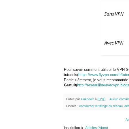
Pour savoir comment utiliser le VPN Se
tutoriels(
https://www.flyvpn.com/fr/tutor
Particulièrement, je vous recommand
Gratuit
(
http://reseaulibreavecvpn.blogs
Publié par
Unknown
à
01:00
Aucun comme
Libellés :
contourner le filtrage du réseau
,
dé
Ac
Inscription à :
Articles (Atom)