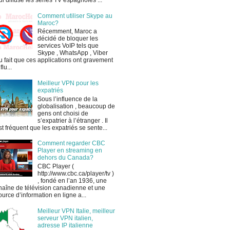
ui diffuse les séries TV espagnoles ...
Comment utiliser Skype au
Maroc?
Récemment, Maroc a
décidé de bloquer les
services VoIP tels que
Skype , WhatsApp , Viber
u fait que ces applications ont gravement
flu...
Meilleur VPN pour les
expatriés
Sous l’influence de la
globalisation , beaucoup de
gens ont choisi de
s’expatrier à l’étranger . Il
st fréquent que les expatriés se sente...
Comment regarder CBC
Player en streaming en
dehors du Canada?
CBC Player (
http://www.cbc.ca/player/tv )
, fondé en l’an 1936, une
haîne de télévision canadienne et une
ource d’information en ligne a...
Meilleur VPN Italie, meilleur
serveur VPN italien,
adresse IP italienne