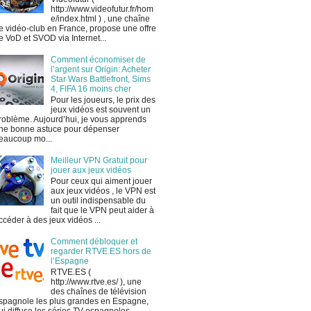
http://www.videofutur.fr/hom
e/index.html ) , une chaîne
e vidéo-club en France, propose une offre
e VoD et SVOD via Internet...
Comment économiser de
l’argent sur Origin: Acheter
Star Wars Battlefront, Sims
4, FIFA 16 moins cher
Pour les joueurs, le prix des
jeux vidéos est souvent un
roblème. Aujourd’hui, je vous apprends
ne bonne astuce pour dépenser
eaucoup mo...
Meilleur VPN Gratuit pour
jouer aux jeux vidéos
Pour ceux qui aiment jouer
aux jeux vidéos , le VPN est
un outil indispensable du
fait que le VPN peut aider à
ccéder à des jeux vidéos ...
Comment débloquer et
regarder RTVE.ES hors de
l’Espagne
RTVE.ES (
http://www.rtve.es/ ), une
des chaînes de télévision
spagnole les plus grandes en Espagne,