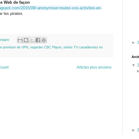
 le Web de façon
logspot.com/2015/09/-anonymiser-toutes-vos-activites-en-
r les pirates.
ntaire:
►
re premium de VPN
,
regarder CBC Player
,
séries TV canadiennes en
Arch
▼
cueil
Articles plus anciens
►