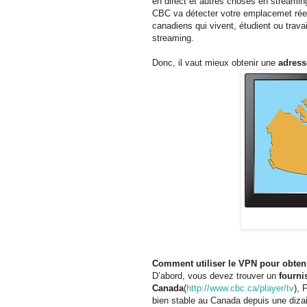
en direct et autres choses en streami
CBC va détecter votre emplacemet réel
canadiens qui vivent, étudient ou trava
streaming.
Donc, il vaut mieux obtenir une
adress
Comment utiliser le VPN pour obten
D’abord, vous devez trouver un
fourni
Canada
(
http://www.cbc.ca/player/tv
)
, 
bien stable au Canada depuis une diza