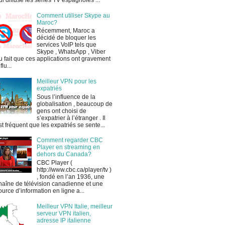
ui diffuse les séries TV espagnoles ...
Comment utiliser Skype au
Maroc?
Récemment, Maroc a
décidé de bloquer les
services VoIP tels que
Skype , WhatsApp , Viber
u fait que ces applications ont gravement
flu...
Meilleur VPN pour les
expatriés
Sous l’influence de la
globalisation , beaucoup de
gens ont choisi de
s’expatrier à l’étranger . Il
st fréquent que les expatriés se sente...
Comment regarder CBC
Player en streaming en
dehors du Canada?
CBC Player (
http://www.cbc.ca/player/tv )
, fondé en l’an 1936, une
haîne de télévision canadienne et une
ource d’information en ligne a...
Meilleur VPN Italie, meilleur
serveur VPN italien,
adresse IP italienne