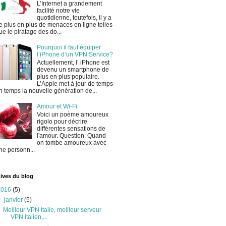
L’Internet a grandement
facilité notre vie
quotidienne, toutefois, il y a
e plus en plus de menaces en ligne telles
ue le piratage des do...
Pourquoi il faut équiper
l’iPhone d’un VPN Service?
Actuellement, l’ iPhone est
devenu un smartphone de
plus en plus populaire.
L’Apple met à jour de temps
n temps la nouvelle génération de...
Amour et Wi-Fi
Voici un poème amoureux
rigolo pour décrire
différentes sensations de
l'amour. Question: Quand
on tombe amoureux avec
ne personn...
ives du blog
2016
(5)
▼
janvier
(5)
Meilleur VPN Italie, meilleur serveur
VPN italien,...