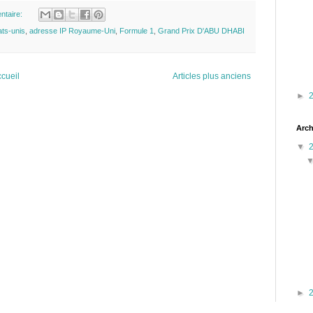
ntaire:
ats-unis
,
adresse IP Royaume-Uni
,
Formule 1
,
Grand Prix D'ABU DHABI
cueil
Articles plus anciens
►
Arch
▼
►