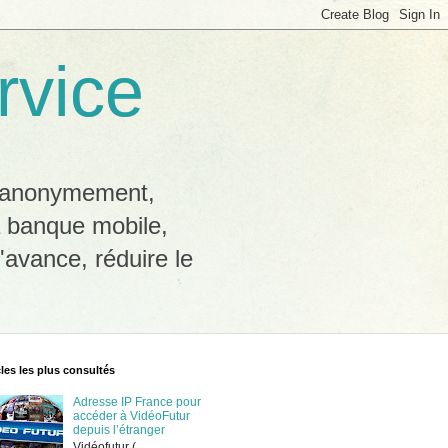
rvice
b anonymement,
a banque mobile,
'avance, réduire le
cles les plus consultés
Adresse IP France pour
accéder à VidéoFutur
depuis l’étranger
Vidéofutur (