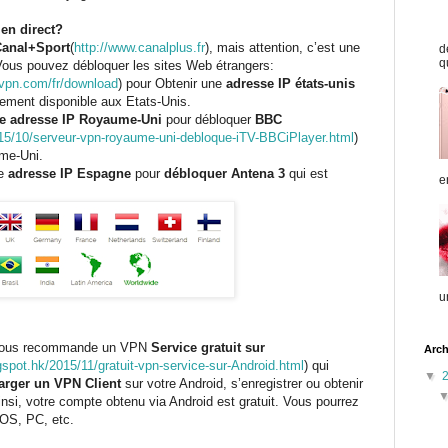
en direct?
anal+Sport
(
http://www.canalplus.fr
)
, mais attention, c’est une
d
q
Vous pouvez débloquer les sites Web étrangers:
yvpn.com/fr/download
)
pour Obtenir une
adresse IP états-unis
ement disponible aux Etats-Unis.
e adresse IP Royaume-Uni
pour débloquer
BBC
15/10/serveur-vpn-royaume-uni-debloque-iTV-BBCiPlayer.html
)
ume-Uni.
ne
adresse IP Espagne
pour
débloquer Antena 3
qui est
e
u
 vous recommande un VPN
Service gratuit sur
Arch
gspot.hk/2015/11/gratuit-vpn-service-sur-Android.html
)
qui
▼
arger un VPN Client
sur votre Android, s’enregistrer ou obtenir
si, votre compte obtenu via Android est gratuit. Vous pourrez
iOS, PC, etc.