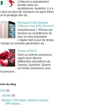
L’Internet a grandement
facilité notre vie
quotidienne, toutefois, il y a
e plus en plus de menaces en ligne telles
ue le piratage des do...
Pourquoi il faut équiper
l’iPhone d’un VPN Service?
Actuellement, l’ iPhone est
devenu un smartphone de
plus en plus populaire.
L’Apple met à jour de temps
n temps la nouvelle génération de...
Amour et Wi-Fi
Voici un poème amoureux
rigolo pour décrire
différentes sensations de
l'amour. Question: Quand
on tombe amoureux avec
ne personn...
ives du blog
2016
(5)
▼
janvier
(5)
Meilleur VPN Italie, meilleur serveur
VPN italien,...