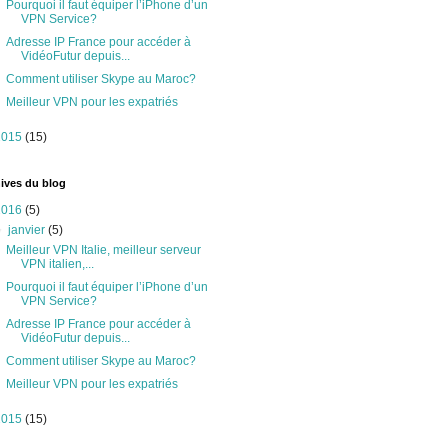
Pourquoi il faut équiper l’iPhone d’un
VPN Service?
Adresse IP France pour accéder à
VidéoFutur depuis...
Comment utiliser Skype au Maroc?
Meilleur VPN pour les expatriés
2015
(15)
ives du blog
2016
(5)
▼
janvier
(5)
Meilleur VPN Italie, meilleur serveur
VPN italien,...
Pourquoi il faut équiper l’iPhone d’un
VPN Service?
Adresse IP France pour accéder à
VidéoFutur depuis...
Comment utiliser Skype au Maroc?
Meilleur VPN pour les expatriés
2015
(15)