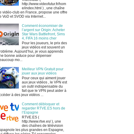
http://www.videofutur.fr/hom
e/index.html ) , une chaîne
e vidéo-club en France, propose une offre
e VoD et SVOD via Internet...
Comment économiser de
l’argent sur Origin: Acheter
Star Wars Battlefront, Sims
4, FIFA 16 moins cher
Pour les joueurs, le prix des
jeux vidéos est souvent un
roblème. Aujourd’hui, je vous apprends
ne bonne astuce pour dépenser
eaucoup mo...
Meilleur VPN Gratuit pour
jouer aux jeux vidéos
Pour ceux qui aiment jouer
aux jeux vidéos , le VPN est
un outil indispensable du
fait que le VPN peut aider à
ccéder à des jeux vidéos ...
Comment débloquer et
regarder RTVE.ES hors de
l’Espagne
RTVE.ES (
http://www.rtve.es/ ), une
des chaînes de télévision
spagnole les plus grandes en Espagne,