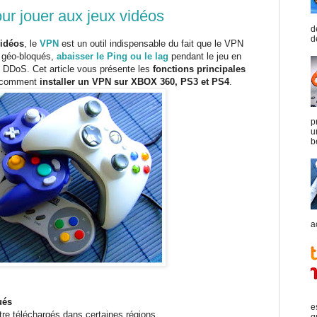
ur jouer aux jeux vidéos
d
d
vidéos
, le
VPN
est un outil indispensable du fait que le VPN
s géo-bloqués,
abaisser le Ping ou le lag
pendant le jeu en
es DDoS. Cet article vous présente les
fonctions principales
 comment
installer un VPN sur XBOX 360, PS3 et PS4
.
p
u
b
a
ués
e
re téléchargés dans certaines régions.