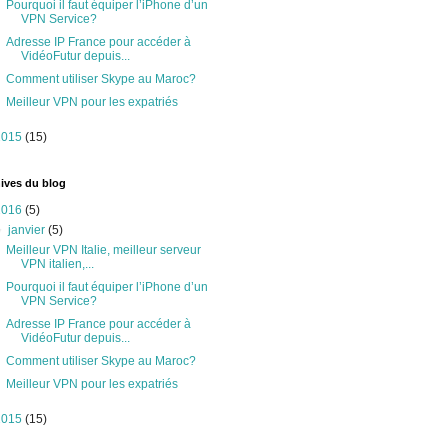
Pourquoi il faut équiper l’iPhone d’un
VPN Service?
Adresse IP France pour accéder à
VidéoFutur depuis...
Comment utiliser Skype au Maroc?
Meilleur VPN pour les expatriés
2015
(15)
ives du blog
2016
(5)
▼
janvier
(5)
Meilleur VPN Italie, meilleur serveur
VPN italien,...
Pourquoi il faut équiper l’iPhone d’un
VPN Service?
Adresse IP France pour accéder à
VidéoFutur depuis...
Comment utiliser Skype au Maroc?
Meilleur VPN pour les expatriés
2015
(15)