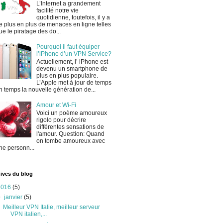
L’Internet a grandement
facilité notre vie
quotidienne, toutefois, il y a
e plus en plus de menaces en ligne telles
ue le piratage des do...
Pourquoi il faut équiper
l’iPhone d’un VPN Service?
Actuellement, l’ iPhone est
devenu un smartphone de
plus en plus populaire.
L’Apple met à jour de temps
n temps la nouvelle génération de...
Amour et Wi-Fi
Voici un poème amoureux
rigolo pour décrire
différentes sensations de
l'amour. Question: Quand
on tombe amoureux avec
ne personn...
ives du blog
2016
(5)
▼
janvier
(5)
Meilleur VPN Italie, meilleur serveur
VPN italien,...