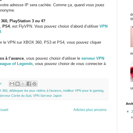
 votre adresse IP sera cachée. Comme ça, quand vous jouez
 anonyme.
d
q
360, PlayStation 3 ou 4?
,
PS4
, est FlyVPN. Vous pouvez choisir d’abord d’utiliser
VPN
d
.
er le VPN sur XBOX 360, PS3 et PS4, vous pouvez cliquer
e
os à l’avance
, vous pouvez choisir d’utiliser le
serveur VPN
eague of Legends
, vous pouvez choisir de vous connecter à
e:
u
X 360
,
débloquer les jeux vidéos à l'avance
,
meilleur VPN pour le gaming
,
erveur Corée du Sud
,
VPN Serveur Japon
Arch
cueil
Articles plus anciens
▼