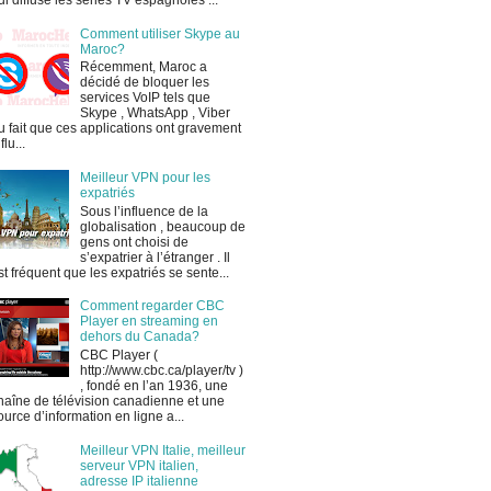
ui diffuse les séries TV espagnoles ...
Comment utiliser Skype au
Maroc?
Récemment, Maroc a
décidé de bloquer les
services VoIP tels que
Skype , WhatsApp , Viber
u fait que ces applications ont gravement
flu...
Meilleur VPN pour les
expatriés
Sous l’influence de la
globalisation , beaucoup de
gens ont choisi de
s’expatrier à l’étranger . Il
st fréquent que les expatriés se sente...
Comment regarder CBC
Player en streaming en
dehors du Canada?
CBC Player (
http://www.cbc.ca/player/tv )
, fondé en l’an 1936, une
haîne de télévision canadienne et une
ource d’information en ligne a...
Meilleur VPN Italie, meilleur
serveur VPN italien,
adresse IP italienne