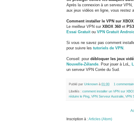
Après la connexion à un serveur VPN,
aux jeux vidéos en ligne, vous restez
Comment installer le VPN sur XBOX 
Le meilleur VPN sur
XBOX 360
et
PS3
Essai Gratuit
ou
VPN Gratuit Androi
Si vous ne savez pas comment install
pour suivre les
tutoriels de VPN
.
Conseil: pour
débloquer les jeux vidé
Nouvelle-Zélande
. Pour jouer à LoL,
L
un serveur VPN Corée du Sud.
Publié par
Unknown
à
01:00
1 commentair
Libellés :
comment installer un VPN sur XBO
réduire le Ping
,
VPN Serveur Australie
,
VPN S
Ac
Inscription à :
Articles (Atom)