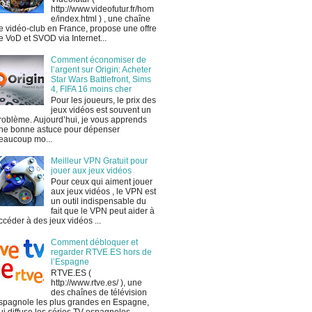
http://www.videofutur.fr/hom
e/index.html ) , une chaîne
e vidéo-club en France, propose une offre
e VoD et SVOD via Internet...
Comment économiser de
l’argent sur Origin: Acheter
Star Wars Battlefront, Sims
4, FIFA 16 moins cher
Pour les joueurs, le prix des
jeux vidéos est souvent un
roblème. Aujourd’hui, je vous apprends
ne bonne astuce pour dépenser
eaucoup mo...
Meilleur VPN Gratuit pour
jouer aux jeux vidéos
Pour ceux qui aiment jouer
aux jeux vidéos , le VPN est
un outil indispensable du
fait que le VPN peut aider à
ccéder à des jeux vidéos ...
Comment débloquer et
regarder RTVE.ES hors de
l’Espagne
RTVE.ES (
http://www.rtve.es/ ), une
des chaînes de télévision
spagnole les plus grandes en Espagne,