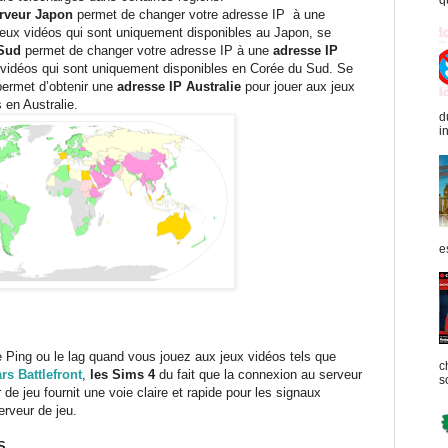
q
veur Japon
permet de changer votre adresse IP à une
jeux vidéos qui sont uniquement disponibles au Japon, se
 Sud
permet de changer votre adresse IP à une
adresse IP
 vidéos qui sont uniquement disponibles en Corée du Sud. Se
ermet d’obtenir une
adresse IP Australie
pour jouer aux jeux
 en Australie.
d
in
e
 Ping ou le lag quand vous jouez aux jeux vidéos tels que
c
rs Battlefront
,
les Sims 4
du fait que la connexion au serveur
s
de jeu fournit une voie claire et rapide pour les signaux
erveur de jeu.
S